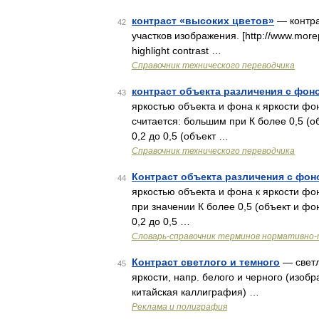
контраст «высоких цветов»
— контра
42
участков изображения. [http://www.mor
highlight contrast …
Справочник технического переводчика
контраст объекта различения с фон
43
яркостью объекта и фона к яркости фо
считается: большим при К более 0,5 (о
0,2 до 0,5 (объект …
Справочник технического переводчика
Контраст объекта различения с фон
44
яркостью объекта и фона к яркости фо
при значении К более 0,5 (объект и фо
0,2 до 0,5 …
Словарь-справочник терминов нормативно-
Контраст светлого и темного
— светл
45
яркости, напр. белого и черного (изо
китайская каллиграфия) …
Реклама и полиграфия