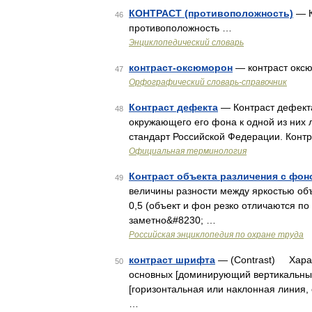
КОНТРАСТ (противоположность)
— К
46
противоположность …
Энциклопедический словарь
контраст-оксюморон
— контраст оксю
47
Орфографический словарь-справочник
Контраст дефекта
— Контраст дефекта
48
окружающего его фона к одной из них 
стандарт Российской Федерации. Конт
Официальная терминология
Контраст объекта различения с фон
49
величины разности между яркостью объ
0,5 (объект и фон резко отличаются по 
заметно&#8230; …
Российская энциклопедия по охране труда
контраст шрифта
— (Contrast) Хара
50
основных [доминирующий вертикальный
[горизонтальная или наклонная линия
…