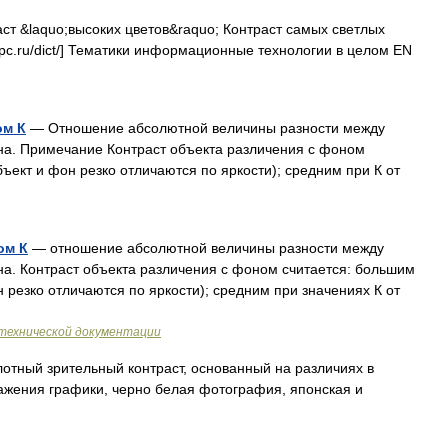
ст &laquo;высоких цветов&raquo; Контраст самых светлых
epc.ru/dict/] Тематики информационные технологии в целом EN
ом К
— Отношение абсолютной величины разности между
на. Примечание Контраст объекта различения с фоном
бъект и фон резко отличаются по яркости); средним при К от
ом К
— отношение абсолютной величины разности между
на. Контраст объекта различения с фоном считается: большим
н резко отличаются по яркости); средним при значениях К от
технической документации
отный зрительный контраст, основанный на различиях в
бражения графики, черно белая фотография, японская и