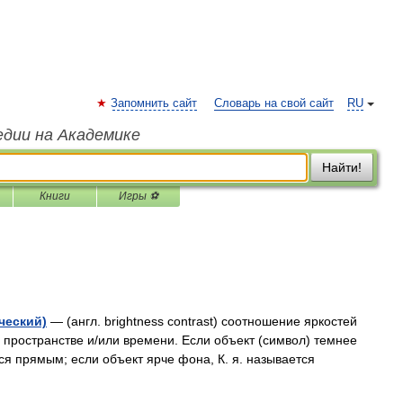
Запомнить сайт
Словарь на свой сайт
RU
едии на Академике
Найти!
Книги
Игры ⚽
еский)
— (англ. brightness contrast) соотношение яркостей
 пространстве и/или времени. Если объект (символ) темнее
тся прямым; если объект ярче фона, К. я. называется