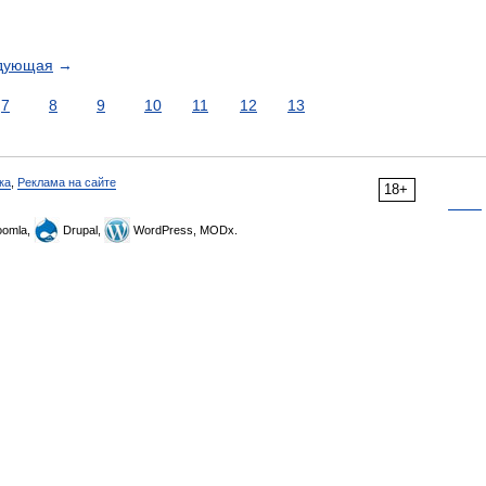
дующая
→
7
8
9
10
11
12
13
ка
,
Реклама на сайте
18+
omla,
Drupal,
WordPress, MODx.