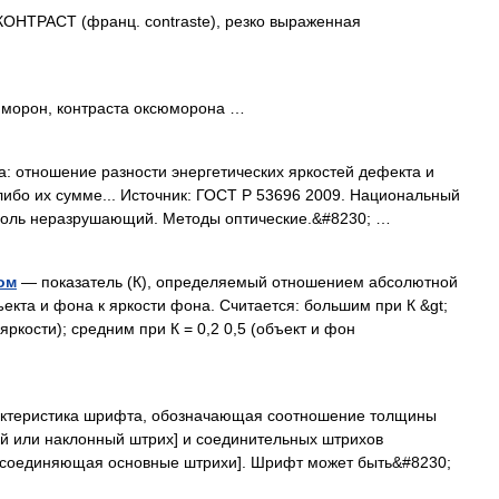
ОНТРАСТ (франц. contraste), резко выраженная
морон, контраста оксюморона …
: отношение разности энергетических яркостей дефекта и
либо их сумме... Источник: ГОСТ Р 53696 2009. Национальный
роль неразрушающий. Методы оптические.&#8230; …
ом
— показатель (К), определяемый отношением абсолютной
екта и фона к яркости фона. Считается: большим при К &gt;
яркости); средним при К = 0,2 0,5 (объект и фон
ктеристика шрифта, обозначающая соотношение толщины
 или наклонный штрих] и соединительных штрихов
, соединяющая основные штрихи]. Шрифт может быть&#8230;